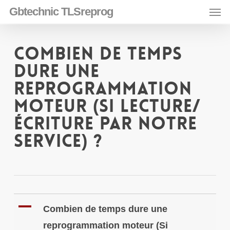
Skip
Men
Gbtechnic TLSreprog
to
main
content
Combien de temps
dure une
reprogrammation
moteur (Si lecture/
écriture par notre
service) ?
A
Combien de temps dure une
reprogrammation moteur (Si