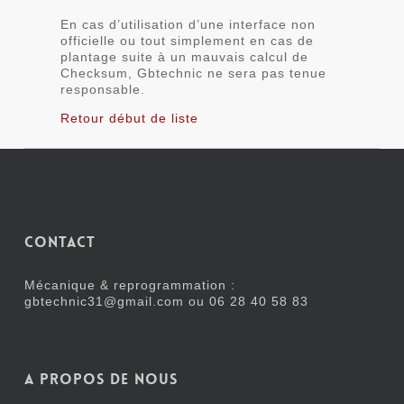
En cas d’utilisation d’une interface non
officielle ou tout simplement en cas de
plantage suite à un mauvais calcul de
Checksum, Gbtechnic ne sera pas tenue
responsable.
Retour début de liste
Contact
Mécanique & reprogrammation :
gbtechnic31@gmail.com ou
06 28 40 58 83
A propos de nous