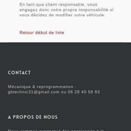
En tant que client responsable, vous
engagez donc votre propre responsabilité si
vous décidez de modifier votre véhicule.
Retour début de liste
Contact
Mécanique & reprogrammation :
gbtechnic31@gmail.com ou
06 28 40 58 83
A propos de nous