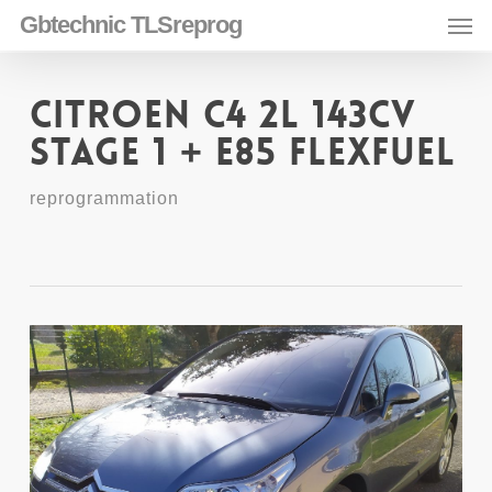
Skip
Men
Gbtechnic TLSreprog
to
main
content
Citroen C4 2l 143CV
Stage 1 + E85 Flexfuel
reprogrammation